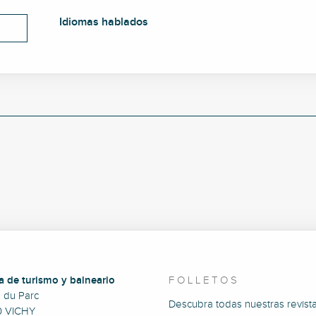
Idiomas hablados
Idiomas hablados
a de turismo y balneario
FOLLETOS
e du Parc
Descubra todas nuestras revista
0 VICHY