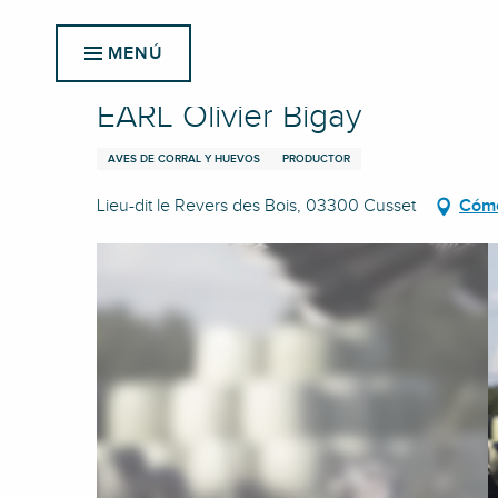
Aller
Inicio
EARL Olivier Bigay
au
MENÚ
contenu
principal
EARL Olivier Bigay
AVES DE CORRAL Y HUEVOS
PRODUCTOR
Lieu-dit le Revers des Bois, 03300 Cusset
Cómo