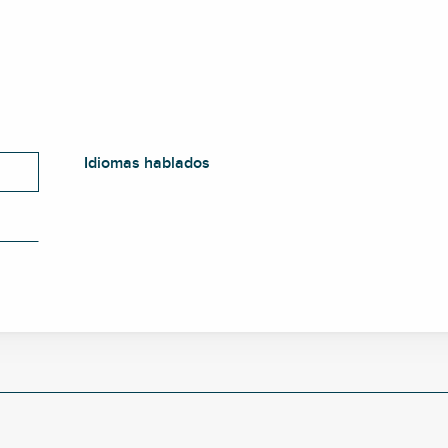
Idiomas hablados
Idiomas hablados