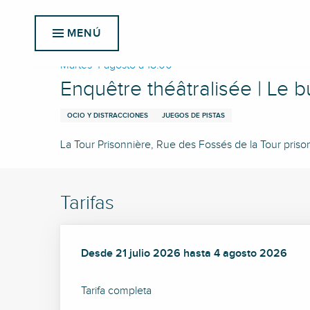
Aller
Inicio
Enquêtre théâtralisée | Le bureau des monstres :
au
MENÚ
contenu
principal
Martes 4 agosto a 18:00
Enquêtre théâtralisée | Le 
OCIO Y DISTRACCIONES
JUEGOS DE PISTAS
La Tour Prisonnière, Rue des Fossés de la Tour pris
Tarifas
Desde
Desde
21 julio 2026
21 julio 2026
hasta
hasta
4 agosto 2026
4 agosto 2026
Tarifa completa