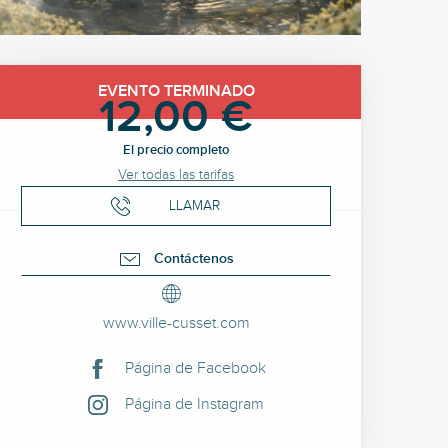
Horarios y datos de cont
EVENTO TERMINADO
12,00 €
El precio completo
Ver todas las tarifas
LLAMAR
Contáctenos
www.ville-cusset.com
Página de Facebook
Página de Instagram