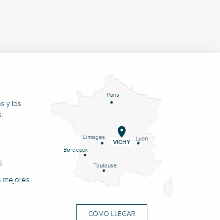
Paris
s y los
.
Limoges
Lyon
VICHY
Bordeaux
S
Toulouse
s mejores
CÓMO LLEGAR