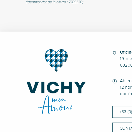
(Identificador de la oferta :
7789570
)
Oficin
19, ru
0320
Abier
12 hor
domin
+33 (0
CONT