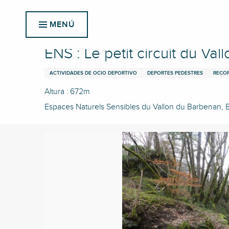
Aller
Inicio
ENS : Le petit circuit du Vallon du Barbenan
au
MENÚ
contenu
principal
ENS : Le petit circuit du Va
ACTIVIDADES DE OCIO DEPORTIVO
DEPORTES PEDESTRES
RECOR
Altura : 672m
Espaces Naturels Sensibles du Vallon du Barbenan, Bl