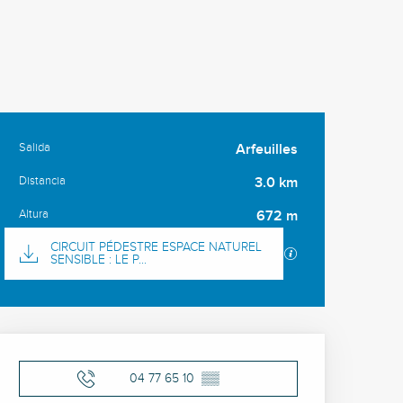
Salida
Arfeuilles
Información práctica
Distancia
3.0 km
Altura
672 m
Documentación
CIRCUIT PÉDESTRE ESPACE NATUREL
Los archivos GPX
SENSIBLE : LE P...
Horarios y datos de cont
04 77 65 10
▒▒