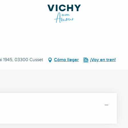
ai 1945, 03300 Cusset
Cómo llegar
¡Voy en tren!
—