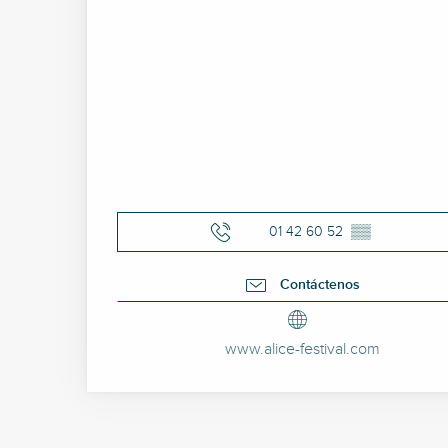
01 42 60 52
▒▒
Contáctenos
www.alice-festival.com