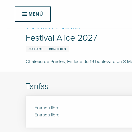
Aller
Inicio
Festival Alice 2027
au
MENÚ
contenu
principal
4 junio 2027 > 5 junio 2027
Festival Alice 2027
CULTURAL
CONCIERTO
Château de Presles, En face du 19 boulevard du 8 M
Tarifas
Entrada libre.
Entrada libre.