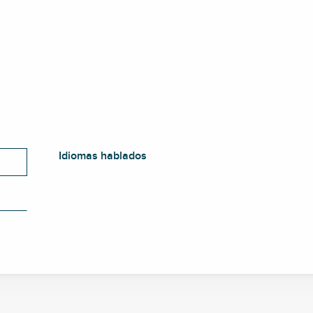
Idiomas hablados
Idiomas hablados