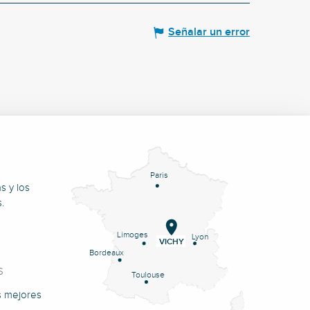
Señalar un error
Paris
s y los
.
Limoges
Lyon
VICHY
Bordeaux
S
Toulouse
s mejores