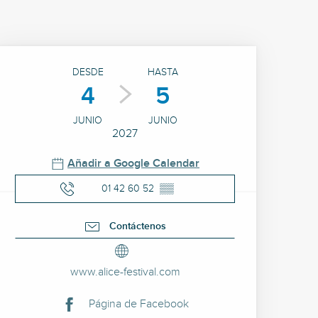
Horarios y datos de cont
DESDE
HASTA
4
5
JUNIO
JUNIO
2027
Añadir a Google Calendar
01 42 60 52
▒▒
Contáctenos
www.alice-festival.com
Página de Facebook