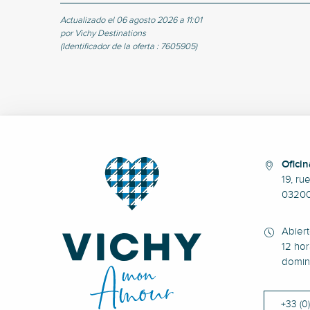
Actualizado el 06 agosto 2026 a 11:01
por Vichy Destinations
(Identificador de la oferta :
7605905
)
Oficin
19, ru
0320
Abier
12 hor
domin
+33 (0