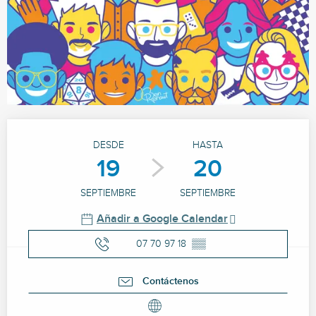
Horarios y datos de contacto
DESDE
HASTA
19
20
SEPTIEMBRE
SEPTIEMBRE
Añadir a Google Calendar
07 70 97 18
▒▒
Contáctenos