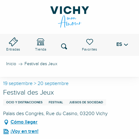
Aller
au
PASO DE VICHY
contenu
principal
ES
Voir les favoris
Buscar
Entradas
Tienda
Inicio
Festival des Jeux
19 septiembre > 20 septiembre
Festival des Jeux
OCIO Y DISTRACCIONES
FESTIVAL
JUEGOS DE SOCIEDAD
Palais des Congrès, Rue du Casino, 03200 Vichy
Cómo llegar
¡Voy en tren!