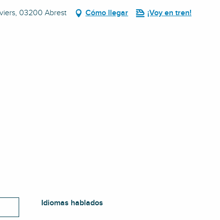
aviers, 03200 Abrest
Cómo llegar
¡Voy en tren!
Idiomas hablados
Idiomas hablados