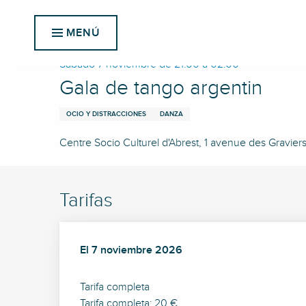
Aller
Inicio
Gala de tango argentin
au
MENÚ
contenu
principal
Sábado 7 noviembre de 21:00 a 02:00
Gala de tango argentin
OCIO Y DISTRACCIONES
DANZA
Centre Socio Culturel d'Abrest, 1 avenue des Gravie
Tarifas
El
El
7 noviembre 2026
7 noviembre 2026
Tarifa completa
Tarifa completa: 20 €.