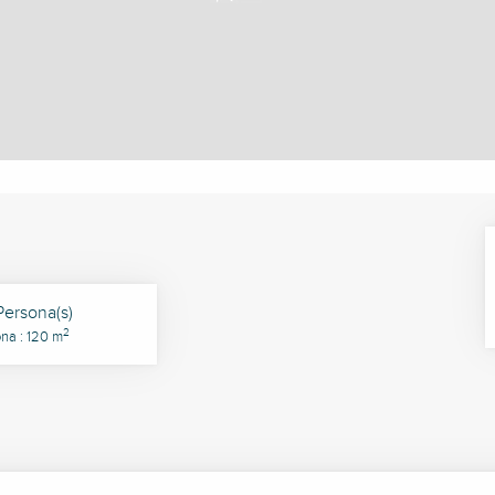
Persona(s)
2
na : 120 m