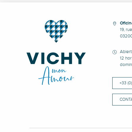
Oficin
19, ru
0320
Abier
12 hor
domin
+33 (0
CONT