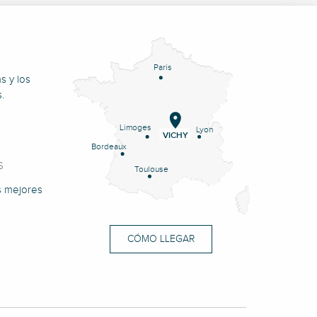
Paris
s y los
.
Limoges
Lyon
VICHY
Bordeaux
S
Toulouse
s mejores
CÓMO LLEGAR