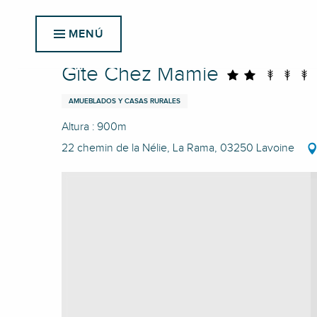
Aller
Inicio
Gîte Chez Mamie
au
MENÚ
contenu
principal
Gîte Chez Mamie
AMUEBLADOS Y CASAS RURALES
Altura : 900m
22 chemin de la Nélie, La Rama, 03250 Lavoine