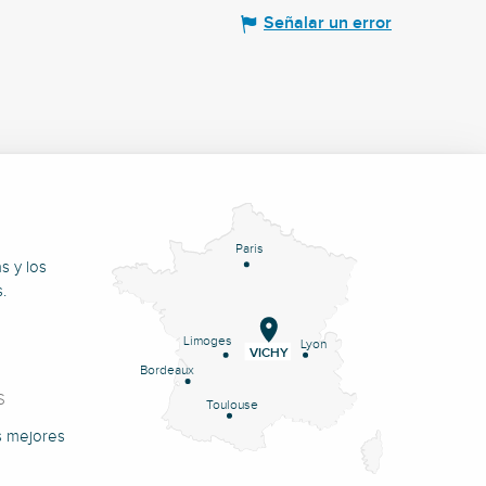
Señalar un error
Paris
s y los
.
Limoges
Lyon
VICHY
Bordeaux
S
Toulouse
s mejores