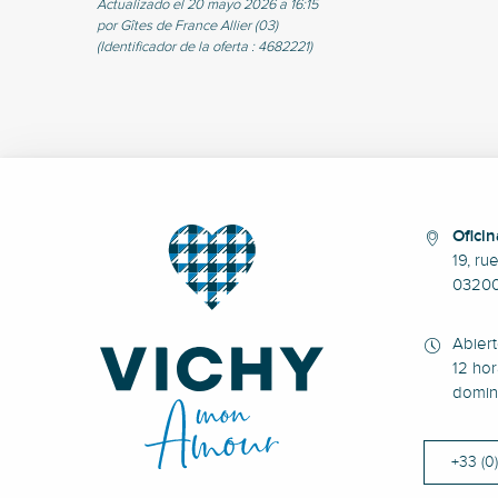
Actualizado el 20 mayo 2026 a 16:15
por Gîtes de France Allier (03)
(Identificador de la oferta :
4682221
)
Oficin
19, ru
0320
Abier
12 hor
domin
+33 (0