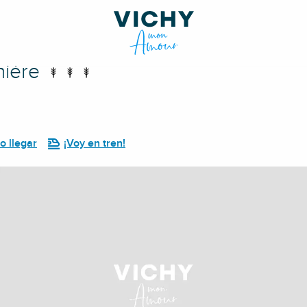
nière
 llegar
¡Voy en tren!