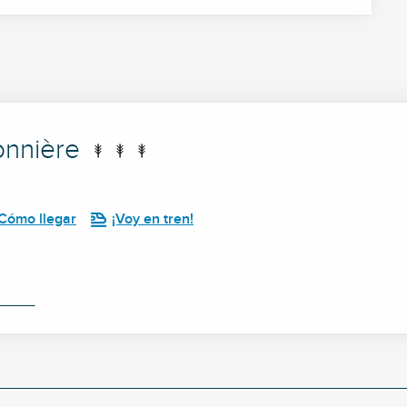
onnière
Cómo llegar
¡Voy en tren!