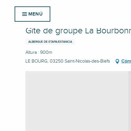
Aller
Inicio
Gîte de groupe La Bourbonnière
au
MENÚ
contenu
principal
Gîte de groupe La Bourbon
ALBERGUE DE ETAPA/ESTANCIA
Altura : 900m
LE BOURG, 03250 Saint-Nicolas-des-Biefs
Cómo