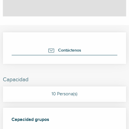
Horarios y datos de contacto
Contáctenos
Capacidad
10 Persona(s)
Capacidad grupos
Capacidad grupos