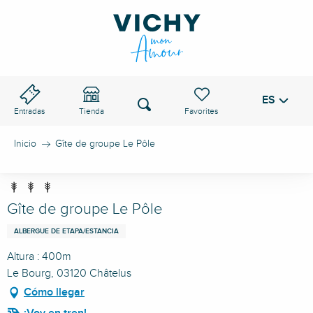
Aller
au
PASO DE VICHY
contenu
principal
ES
Voir les favoris
Buscar
Entradas
Tienda
Inicio
Gîte de groupe Le Pôle
Gîte de groupe Le Pôle
ALBERGUE DE ETAPA/ESTANCIA
Altura : 400m
Le Bourg, 03120 Châtelus
Cómo llegar