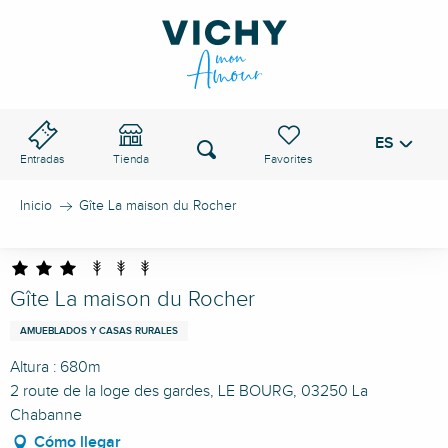
Aller
au
PASO DE VICHY
contenu
principal
ES
Voir les favoris
Buscar
Entradas
Tienda
Inicio
Gîte La maison du Rocher
Gîte La maison du Rocher
AMUEBLADOS Y CASAS RURALES
Altura : 680m
2 route de la loge des gardes, LE BOURG, 03250 La
Chabanne
Cómo llegar