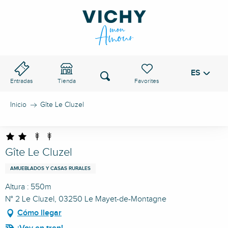
Aller
au
PASO DE VICHY
contenu
principal
ES
Voir les favoris
Buscar
Entradas
Tienda
Inicio
Gîte Le Cluzel
Gîte Le Cluzel
AMUEBLADOS Y CASAS RURALES
Altura : 550m
N° 2 Le Cluzel, 03250 Le Mayet-de-Montagne
Cómo llegar