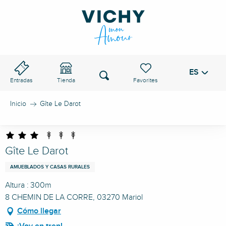
Aller
au
PASO DE VICHY
contenu
principal
ES
Voir les favoris
Buscar
Entradas
Tienda
Inicio
Gîte Le Darot
Gîte Le Darot
AMUEBLADOS Y CASAS RURALES
Altura : 300m
8 CHEMIN DE LA CORRE, 03270 Mariol
Cómo llegar