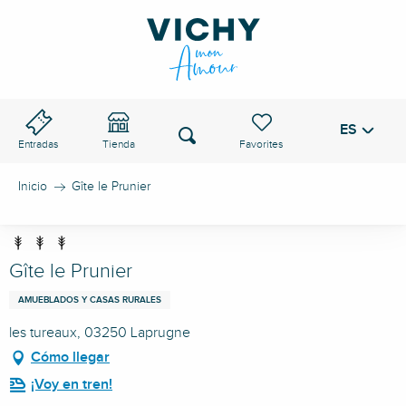
Aller
au
PASO DE VICHY
contenu
principal
ES
Voir les favoris
Buscar
Entradas
Tienda
Inicio
Gîte le Prunier
Gîte le Prunier
AMUEBLADOS Y CASAS RURALES
les tureaux, 03250 Laprugne
Cómo llegar
¡Voy en tren!