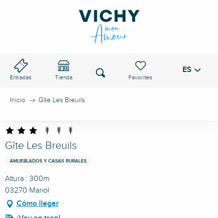
Aller
au
PASO DE VICHY
contenu
principal
ES
Voir les favoris
Buscar
Entradas
Tienda
Inicio
Gîte Les Breuils
Gîte Les Breuils
AMUEBLADOS Y CASAS RURALES
Altura : 300m
03270 Mariol
Cómo llegar