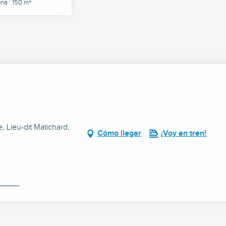
2
na : 150 m
 Lieu-dit Matichard,
Cómo llegar
¡Voy en tren!