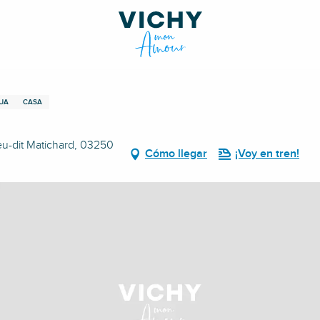
UA
CASA
eu-dit Matichard, 03250
Cómo llegar
¡Voy en tren!