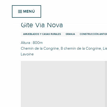
Aller
Inicio
Gîte Via Nova
au
MENÚ
contenu
principal
Gîte Via Nova
AMUEBLADOS Y CASAS RURALES
GRANJA
CONSTRUCCIÓN ANTIG
Altura : 800m
Chemin de la Congrine, 8 chemin de la Congrine, Li
Lavoine