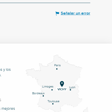
Señalar un error
Paris
s y los
.
Limoges
Lyon
VICHY
Bordeaux
S
Toulouse
s mejores