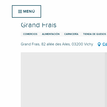
Aller
Inicio
Grand Frais
au
MENÚ
contenu
principal
Grand Frais
COMERCIOS
ALIMENTACIÓN
CARNICERÍA
TIENDA DE QUESOS
Grand Frais, 82 allée des Ailes, 03200 Vichy
Có