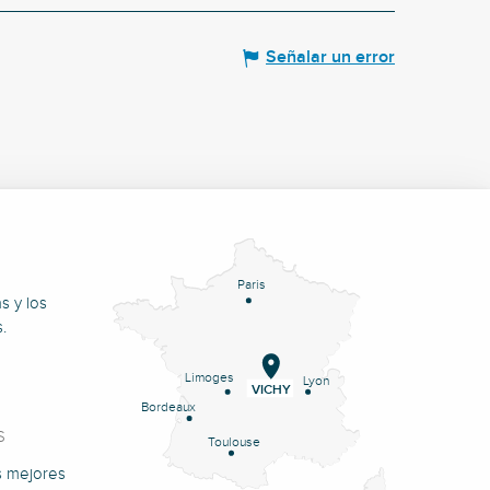
Señalar un error
Paris
s y los
.
Limoges
Lyon
VICHY
Bordeaux
S
Toulouse
s mejores