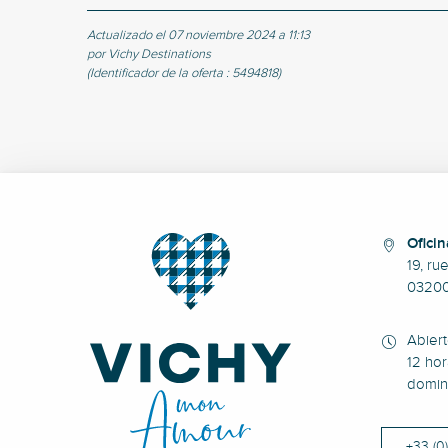
Actualizado el 07 noviembre 2024 a 11:13
por Vichy Destinations
(Identificador de la oferta :
5494818
)
Oficin
19, ru
0320
Abier
12 hor
domin
+33 (0