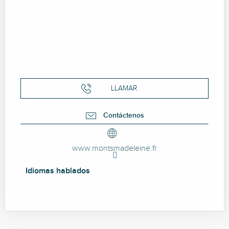
LLAMAR
Contáctenos
www.montsmadeleine.fr
Idiomas hablados
Idiomas hablados