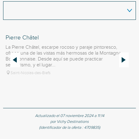
Pierre Châtel
Pi
La Pierre Châtel, escarpe rocoso y paraje pintoresco,
Ca
ofrece una de las vistas más hermosas de la Montagne
ro
Bourbonnaise. Desde aquí se puede practicar
senderismo, y el lugar...
Saint-Nicolas-des-Biefs
Actualizado el 07 noviembre 2024 a 11:14
por Vichy Destinations
(Identificador de la oferta :
4709835
)