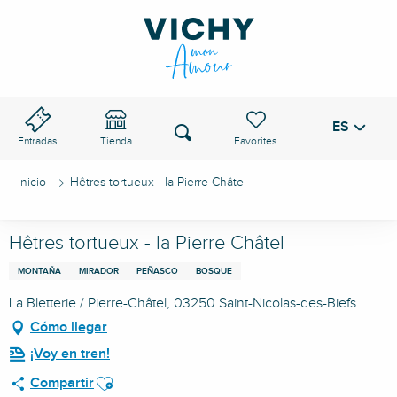
Aller
au
PASO DE VICHY
contenu
principal
ES
Voir les favoris
Buscar
Entradas
Tienda
Inicio
Hêtres tortueux - la Pierre Châtel
Hêtres tortueux - la Pierre Châtel
MONTAÑA
MIRADOR
PEÑASCO
BOSQUE
La Bletterie / Pierre-Châtel, 03250 Saint-Nicolas-des-Biefs
Cómo llegar
¡Voy en tren!
Ajouter aux favoris
Compartir