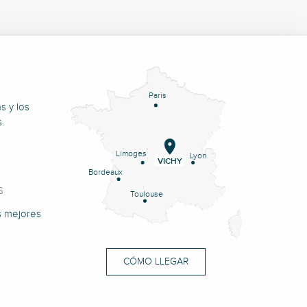
Paris
s y los
.
Limoges
Lyon
VICHY
Bordeaux
S
Toulouse
s mejores
CÓMO LLEGAR