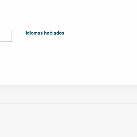
Idiomas hablados
Idiomas hablados