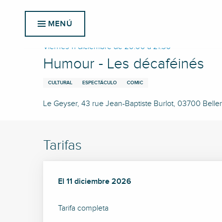
Aller
Inicio
Humour - Les décaféinés
au
MENÚ
contenu
principal
Viernes 11 diciembre de 20:00 a 21:30
Humour - Les décaféinés
CULTURAL
ESPECTÁCULO
COMIC
Le Geyser, 43 rue Jean-Baptiste Burlot, 03700 Belleri
Tarifas
El
El
11 diciembre 2026
11 diciembre 2026
Tarifa completa