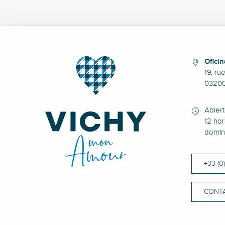
Oficin
19, ru
0320
Abier
12 hor
domin
+33 (0
CONT