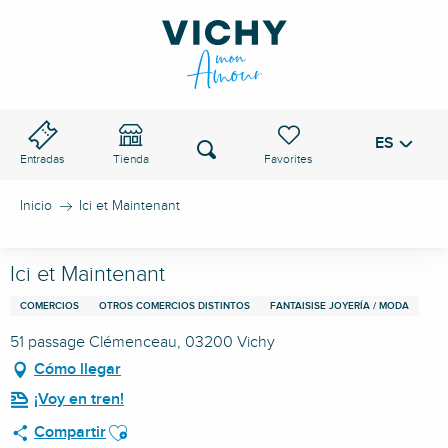
Aller
au
PASO DE VICHY
contenu
principal
ES
Voir les favoris
Buscar
Entradas
Tienda
Inicio
Ici et Maintenant
Ici et Maintenant
COMERCIOS
OTROS COMERCIOS DISTINTOS
FANTAISISE JOYERÍA / MODA
51 passage Clémenceau, 03200 Vichy
Cómo llegar
¡Voy en tren!
Ajouter aux favoris
Compartir