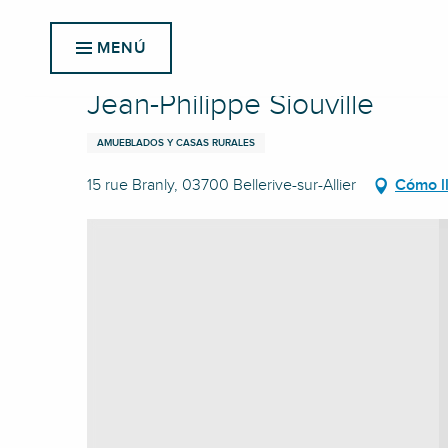
Aller
Inicio
Jean-Philippe Siouville
au
MENÚ
contenu
principal
Jean-Philippe Siouville
AMUEBLADOS Y CASAS RURALES
15 rue Branly, 03700 Bellerive-sur-Allier
Cómo l