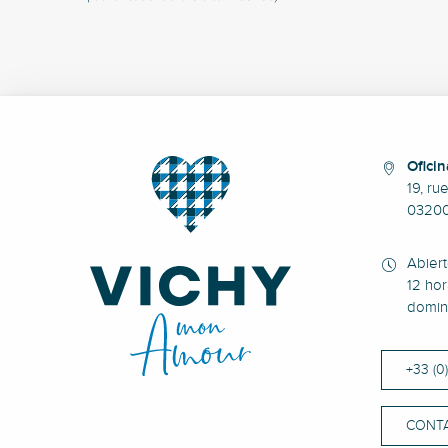
Oficin
19, ru
0320
Abier
12 hor
domin
+33 (0
CONT