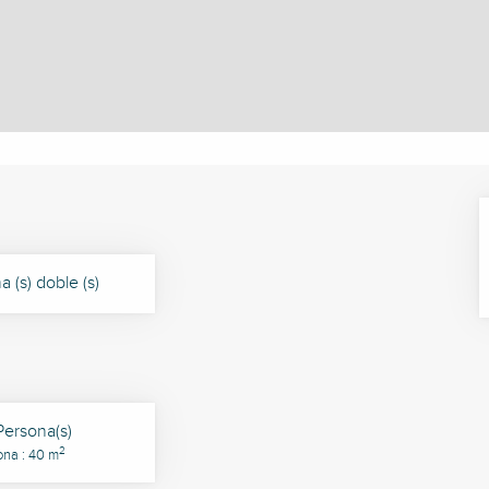
 (s) doble (s)
Persona(s)
2
ona : 40 m