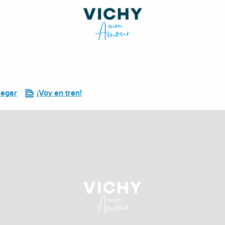
legar
¡Voy en tren!