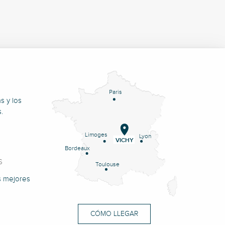
Paris
s y los
.
Limoges
Lyon
VICHY
Bordeaux
S
Toulouse
s mejores
CÓMO LLEGAR