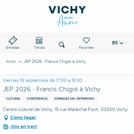
Aller
au
PASO DE VICHY
contenu
principal
ES
Voir les favoris
Buscar
Entradas
Tienda
Inicio
JEP 2026 - Francis Chigot à Vichy
Viernes 18 septiembre de 17:00 a 18:30
JEP 2026 - Francis Chigot à Vichy
CULTURAL
CONFERENCIA
JORNADAS DEL PATRIMONIO
Centre culturel de Vichy, 15 rue Maréchal Foch, 03200 Vichy
Cómo llegar
¡Voy en tren!