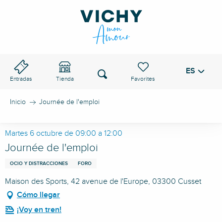
Aller
au
PASO DE VICHY
contenu
principal
ES
Voir les favoris
Buscar
Entradas
Tienda
Inicio
Journée de l'emploi
Martes 6 octubre de 09:00 a 12:00
Journée de l'emploi
OCIO Y DISTRACCIONES
FORO
Maison des Sports, 42 avenue de l'Europe, 03300 Cusset
Cómo llegar
¡Voy en tren!