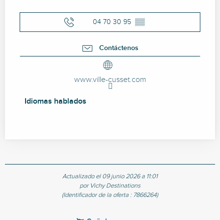
04 70 30 95
▒▒
Contáctenos
www.ville-cusset.com
Idiomas hablados
Idiomas hablados
Actualizado el 09 junio 2026 a 11:01
por Vichy Destinations
(Identificador de la oferta :
7866264
)