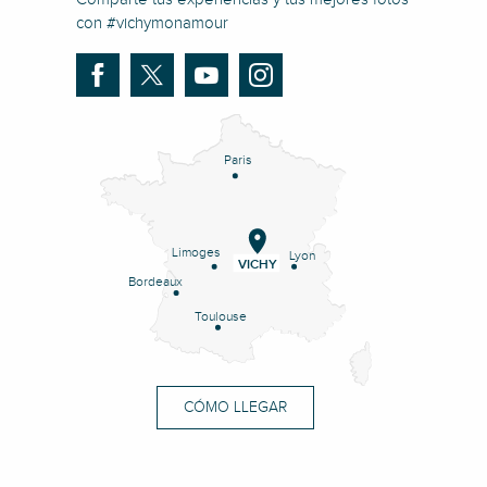
con #vichymonamour
Paris
Limoges
Lyon
VICHY
Bordeaux
Toulouse
CÓMO LLEGAR