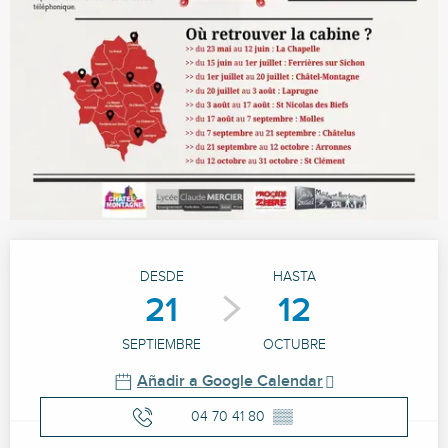
Horarios y datos de contacto
DESDE
HASTA
21
12
SEPTIEMBRE
OCTUBRE
Añadir a Google Calendar
04 70 41 80
▒▒