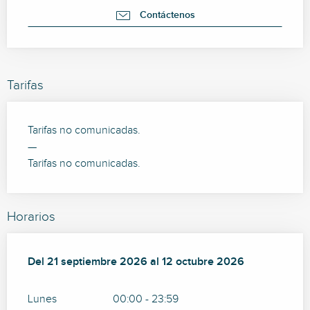
Contáctenos
Tarifas
Tarifas no comunicadas.
—
Tarifas no comunicadas.
Horarios
Del
Del
21 septiembre 2026
21 septiembre 2026
al
al
12 octubre 2026
12 octubre 2026
Lunes
00:00 - 23:59