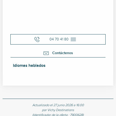
04 70 41 80
▒▒
Contáctenos
Idiomas hablados
Idiomas hablados
Actualizado el 27 junio 2026 a 16:00
por Vichy Destinations
(Identificador de la oferta :
7900628
)