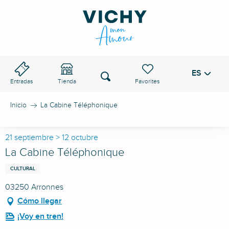
Aller
au
PASO DE VICHY
contenu
principal
ES
Voir les favoris
Buscar
Entradas
Tienda
Inicio
La Cabine Téléphonique
21 septiembre > 12 octubre
La Cabine Téléphonique
CULTURAL
03250 Arronnes
Cómo llegar
¡Voy en tren!