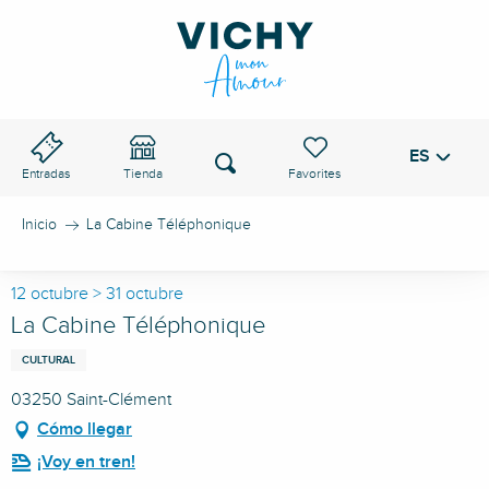
Aller
au
PASO DE VICHY
contenu
principal
ES
Voir les favoris
Buscar
Entradas
Tienda
Inicio
La Cabine Téléphonique
12 octubre > 31 octubre
La Cabine Téléphonique
CULTURAL
03250 Saint-Clément
Cómo llegar
¡Voy en tren!