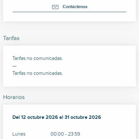
Contáctenos
Tarifas
Tarifas no comunicadas.
—
Tarifas no comunicadas.
Horarios
Del
Del
12 octubre 2026
12 octubre 2026
al
al
31 octubre 2026
31 octubre 2026
Lunes
00:00 - 23:59