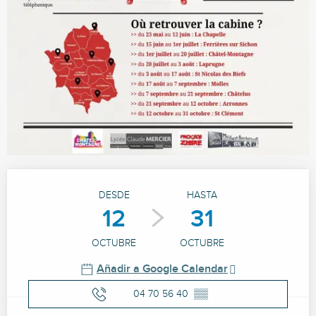
Horarios y datos de contacto
DESDE
HASTA
12
31
OCTUBRE
OCTUBRE
Añadir a Google Calendar
04 70 56 40
▒▒