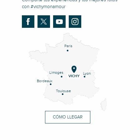
con #vichymonamour
Paris
Limoges
Lyon
VICHY
Bordeaux
Toulouse
CÓMO LLEGAR