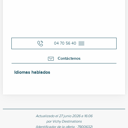
04 70 56 40
▒▒
Contáctenos
Idiomas hablados
Idiomas hablados
Actualizado el 27 junio 2026 a 16:06
por Vichy Destinations
(Identificador de la oferta :
7900632
)