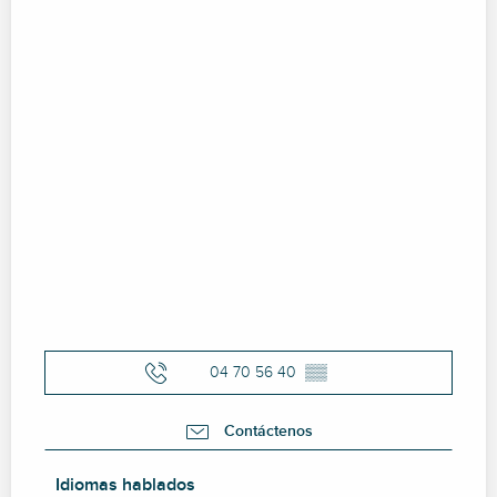
04 70 56 40
▒▒
Contáctenos
Idiomas hablados
Idiomas hablados