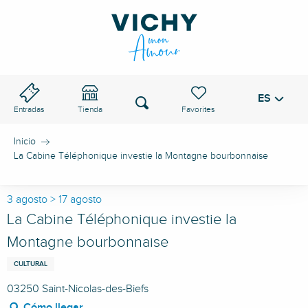
Aller
au
PASO DE VICHY
contenu
principal
ES
Voir les favoris
Buscar
Entradas
Tienda
Inicio
La Cabine Téléphonique investie la Montagne bourbonnaise
3 agosto > 17 agosto
La Cabine Téléphonique investie la
Montagne bourbonnaise
CULTURAL
03250 Saint-Nicolas-des-Biefs
Cómo llegar