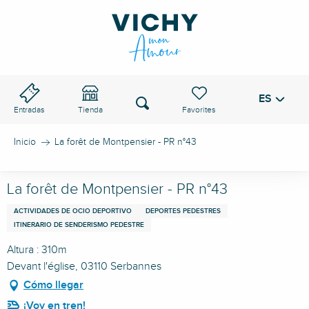
Aller
au
PASO DE VICHY
contenu
principal
ES
Voir les favoris
Buscar
Entradas
Tienda
Inicio
La forêt de Montpensier - PR n°43
La forêt de Montpensier - PR n°43
ACTIVIDADES DE OCIO DEPORTIVO
DEPORTES PEDESTRES
ITINERARIO DE SENDERISMO PEDESTRE
Altura : 310m
Devant l'église, 03110 Serbannes
Cómo llegar
¡Voy en tren!