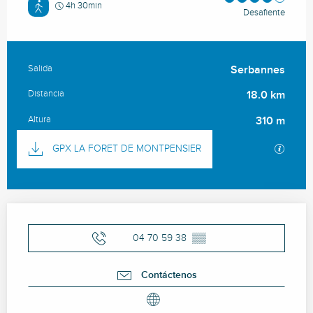
4h 30min
Desafiente
Salida
Serbannes
Información práctica
Distancia
18.0 km
Altura
310 m
Documentación
Los ar
GPX LA FORET DE MONTPENSIER
Horarios y datos de contacto
04 70 59 38
▒▒
Contáctenos