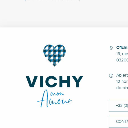
Oficin
19, ru
0320
Abier
12 hor
domin
+33 (0
CONT