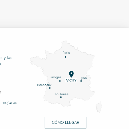
Paris
s y los
.
Limoges
Lyon
VICHY
Bordeaux
S
Toulouse
s mejores
CÓMO LLEGAR