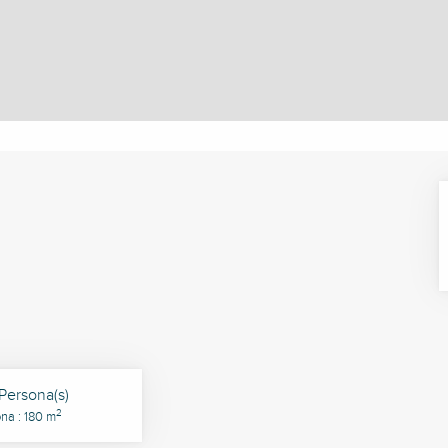
Persona(s)
2
na : 180 m