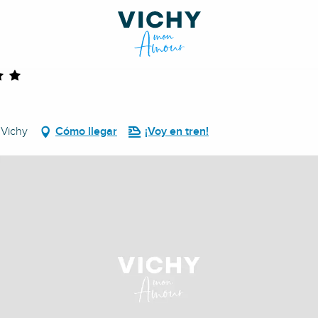
 Vichy
Cómo llegar
¡Voy en tren!