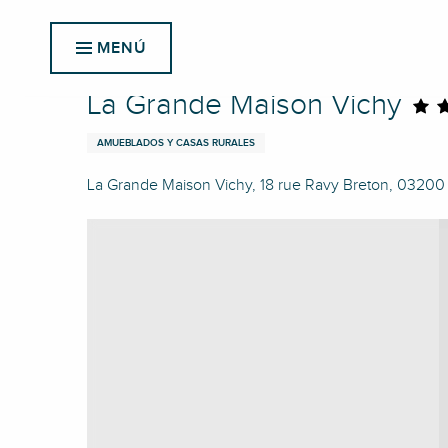
Aller
Inicio
La Grande Maison Vichy
au
MENÚ
contenu
principal
La Grande Maison Vichy
AMUEBLADOS Y CASAS RURALES
La Grande Maison Vichy, 18 rue Ravy Breton, 03200