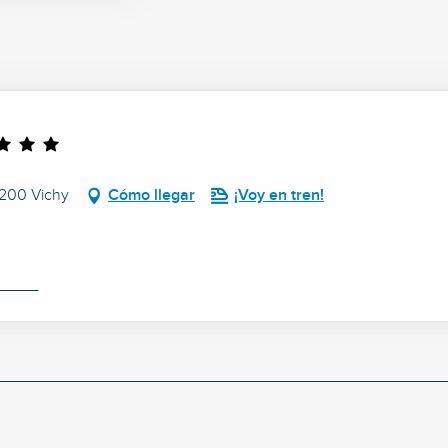
3200 Vichy
Cómo llegar
¡Voy en tren!