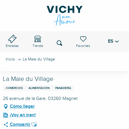
Aller
au
PASO DE VICHY
contenu
principal
ES
Voir les favoris
Buscar
Entradas
Tienda
Inicio
La Maie du Village
La Maie du Village
COMERCIOS
ALIMENTACIÓN
PANADERÍA
26 avenue de la Gare, 03260 Magnet
Cómo llegar
¡Voy en tren!
Ajouter aux favoris
Compartir