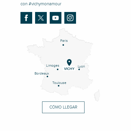
con #vichymonamour
Paris
Limoges
Lyon
VICHY
Bordeaux
Toulouse
CÓMO LLEGAR