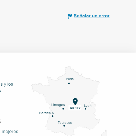
Señalar un error
Paris
s y los
.
Limoges
Lyon
VICHY
Bordeaux
S
Toulouse
s mejores