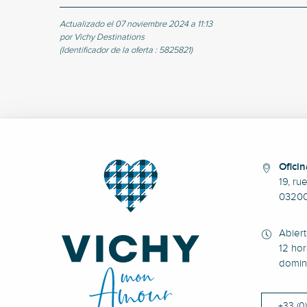
Actualizado el 07 noviembre 2024 a 11:13
por Vichy Destinations
(Identificador de la oferta :
5825821
)
Oficin
19, ru
0320
Abier
12 hor
domin
+33 (0