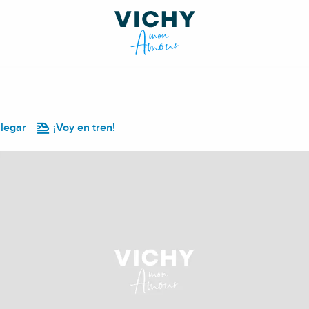
legar
¡Voy en tren!