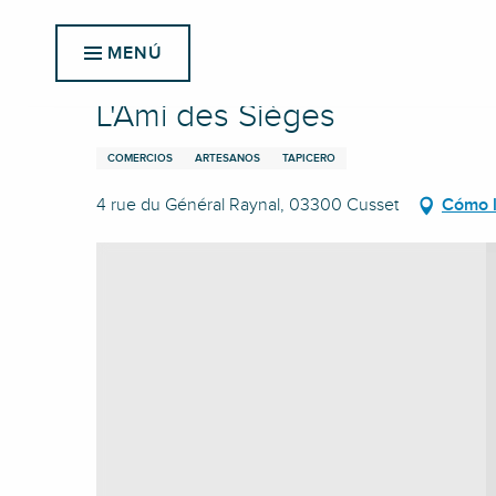
Aller
Inicio
L'Ami des Sièges
au
MENÚ
contenu
principal
L'Ami des Sièges
COMERCIOS
ARTESANOS
TAPICERO
4 rue du Général Raynal, 03300 Cusset
Cómo l