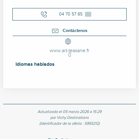
04 70 57 85
▒▒
Contáctenos
www.art-teasane.fr
Idiomas hablados
Idiomas hablados
Actualizado el 05 marzo 2026 a 15:29
por Vichy Destinations
(Identificador de la oferta :
5993212
)