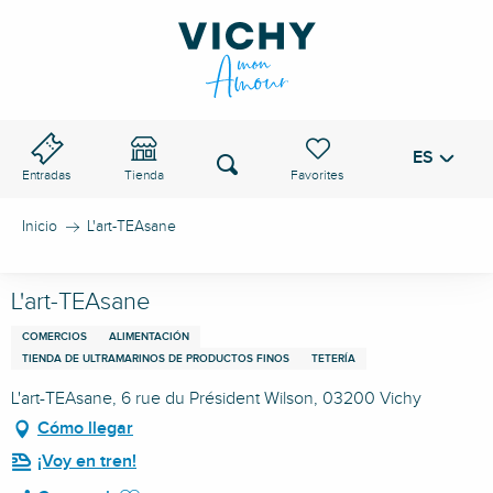
Aller
au
PASO DE VICHY
contenu
principal
ES
Voir les favoris
Buscar
Entradas
Tienda
Inicio
L'art-TEAsane
L'art-TEAsane
COMERCIOS
ALIMENTACIÓN
TIENDA DE ULTRAMARINOS DE PRODUCTOS FINOS
TETERÍA
L'art-TEAsane, 6 rue du Président Wilson, 03200 Vichy
Cómo llegar
¡Voy en tren!
Ajouter aux favoris