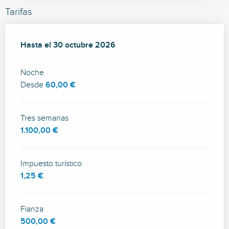
Tarifas
Desde
Hasta el
30 marzo 2026
30 octubre 2026
hasta
30 octubre 2026
Noche
Desde
60,00 €
Tres semanas
1.100,00 €
Impuesto turístico
1,25 €
Fianza
500,00 €