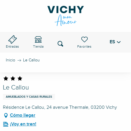
Aller
au
PASO DE VICHY
contenu
principal
ES
Voir les favoris
Buscar
Entradas
Tienda
Inicio
Le Callou
Le Callou
AMUEBLADOS Y CASAS RURALES
Résidence Le Callou, 24 avenue Thermale, 03200 Vichy
Cómo llegar
¡Voy en tren!