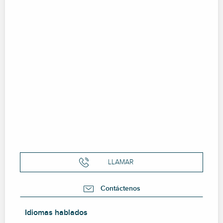
LLAMAR
Contáctenos
Idiomas hablados
Idiomas hablados