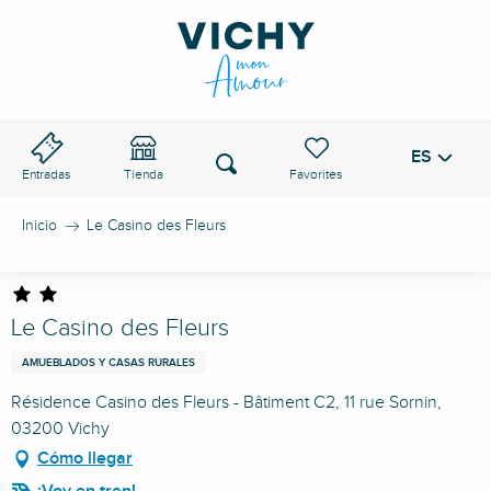
Aller
au
PASO DE VICHY
contenu
principal
ES
Voir les favoris
Buscar
Entradas
Tienda
Inicio
Le Casino des Fleurs
Le Casino des Fleurs
AMUEBLADOS Y CASAS RURALES
Résidence Casino des Fleurs - Bâtiment C2, 11 rue Sornin,
03200 Vichy
Cómo llegar