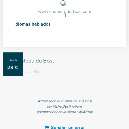
www.chateau-du-bost.com
Idiomas hablados
Idiomas hablados
Le Château du Bost
desde
29
€
Bellerive-sur-Allier
Actualizado el 15 abril 2026 a 15:31
por Vichy Destinations
(Identificador de la oferta :
4647814
)
Señalar un error