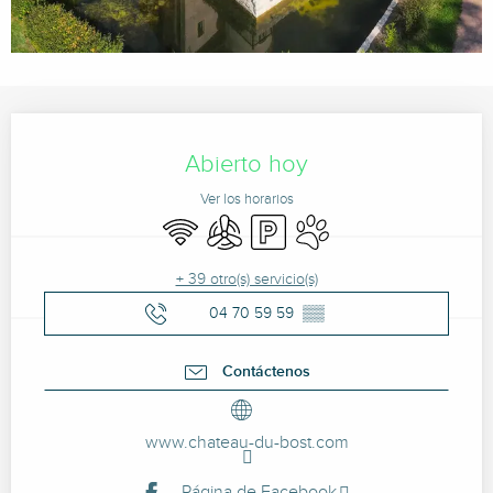
Horarios y datos de contacto
Abierto hoy
Ver los horarios
Wifi
Aire Acondicionado
Aparcamiento
Se aceptan animales
+ 39 otro(s) servicio(s)
04 70 59 59
▒▒
Contáctenos
www.chateau-du-bost.com
Página de Facebook