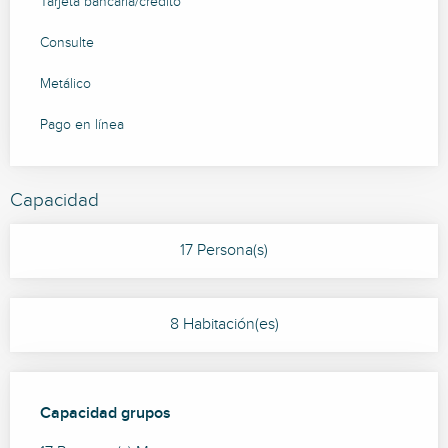
Tarjeta bancaria/crédito
Consulte
Metálico
Pago en línea
Capacidad
17 Persona(s)
8 Habitación(es)
Capacidad grupos
Capacidad grupos