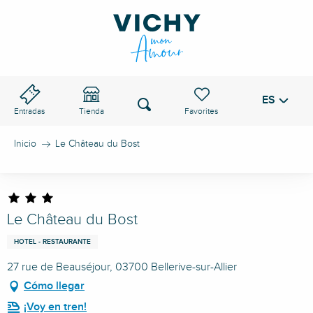
Aller
au
PASO DE VICHY
contenu
principal
ES
Voir les favoris
Buscar
Entradas
Tienda
Inicio
Le Château du Bost
Le Château du Bost
HOTEL - RESTAURANTE
27 rue de Beauséjour, 03700 Bellerive-sur-Allier
Cómo llegar
¡Voy en tren!