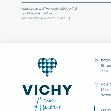
Actualizado el 07 noviembre 2024 a 11:13
por Vichy Destinations
(Identificador de la oferta :
5740337
)
Oficin
19, ru
0320
Abier
12 hor
domin
+33 (0