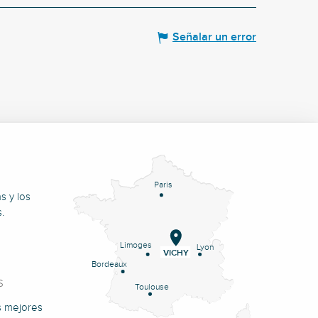
Señalar un error
Paris
s y los
.
Limoges
Lyon
VICHY
Bordeaux
S
Toulouse
s mejores