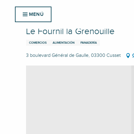
Aller
Inicio
Le Fournil la Grenouille
au
MENÚ
contenu
principal
Le Fournil la Grenouille
COMERCIOS
ALIMENTACIÓN
PANADERÍA
3 boulevard Général de Gaulle, 03300 Cusset