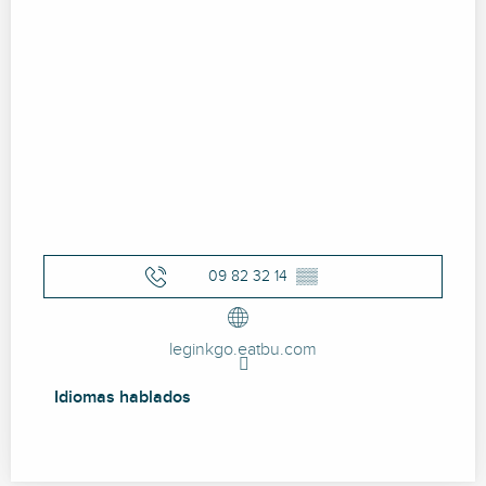
09 82 32 14
▒▒
leginkgo.eatbu.com
Idiomas hablados
Idiomas hablados