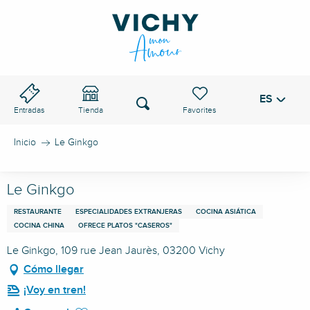
Aller
au
PASO DE VICHY
contenu
principal
ES
Voir les favoris
Buscar
Entradas
Tienda
Inicio
Le Ginkgo
Le Ginkgo
RESTAURANTE
ESPECIALIDADES EXTRANJERAS
COCINA ASIÁTICA
COCINA CHINA
OFRECE PLATOS "CASEROS"
Le Ginkgo, 109 rue Jean Jaurès, 03200 Vichy
Cómo llegar
¡Voy en tren!
Ajouter aux favoris