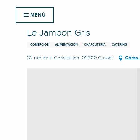
Aller
Inicio
Le Jambon Gris
au
MENÚ
contenu
principal
Le Jambon Gris
COMERCIOS
ALIMENTACIÓN
CHARCUTERÍA
CATERING
32 rue de la Constitution, 03300 Cusset
Cómo l