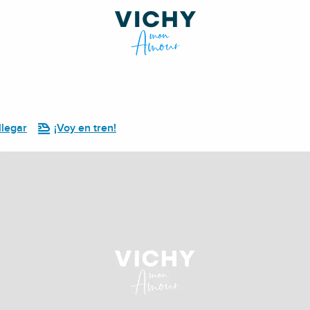
legar
¡Voy en tren!