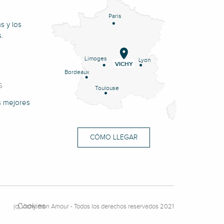
Paris
s y los
.
Limoges
Lyon
VICHY
Bordeaux
S
Toulouse
s mejores
CÓMO LLEGAR
Cookies
(c) Vichy mon Amour - Todos los derechos reservados 2021