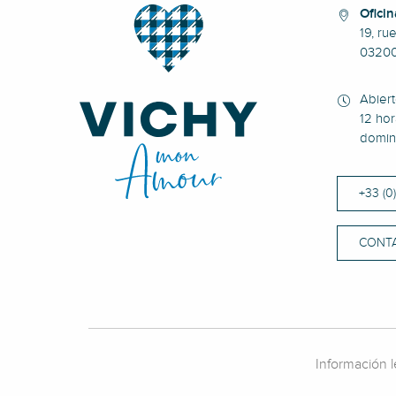
Oficin
19, ru
0320
Abier
12 hor
domin
+33 (0
CONT
Información l