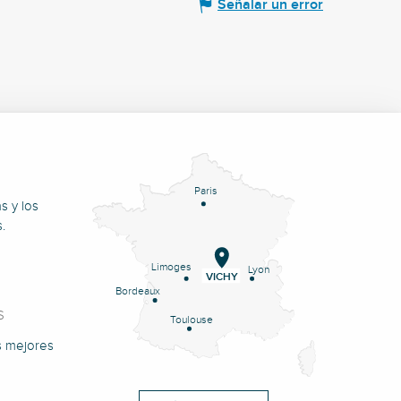
Señalar un error
Paris
s y los
.
Limoges
Lyon
VICHY
Bordeaux
S
Toulouse
s mejores