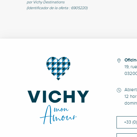
por Vichy Destinations
(Identificador de la oferta :
6905220
)
Oficin
19, ru
0320
Abier
12 hor
domin
+33 (0