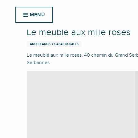
Aller
Inicio
Le meublé aux mille roses
au
MENÚ
contenu
principal
Le meublé aux mille roses
AMUEBLADOS Y CASAS RURALES
Le meublé aux mille roses, 40 chemin du Grand Se
Serbannes