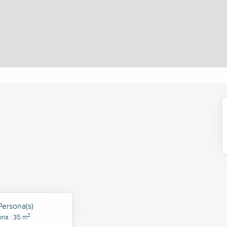
Persona(s)
2
ona : 35 m