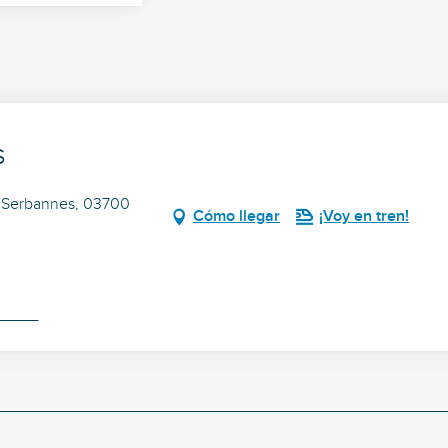
s
d Serbannes, 03700
Cómo llegar
¡Voy en tren!