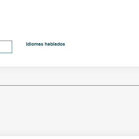
Idiomas hablados
Idiomas hablados