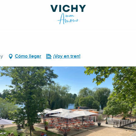
hy
Cómo llegar
¡Voy en tren!