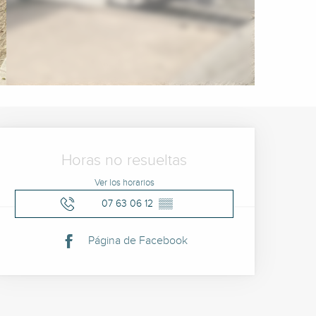
Horarios y datos de cont
Horas no resueltas
Ver los horarios
07 63 06 12
▒▒
Página de Facebook