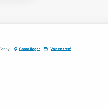
 Vichy
Cómo llegar
¡Voy en tren!