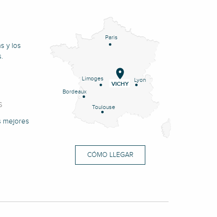
Paris
s y los
.
Limoges
Lyon
VICHY
Bordeaux
S
Toulouse
s mejores
CÓMO LLEGAR