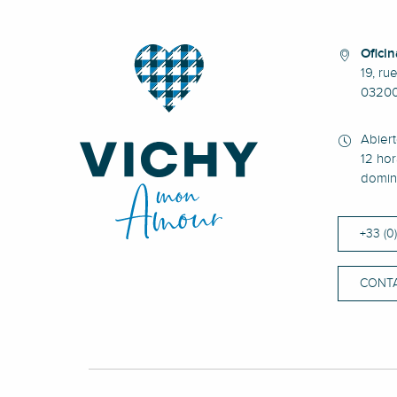
Oficin
19, ru
0320
Abier
12 hor
domin
+33 (0
CONT