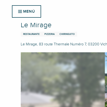
Aller
Inicio
Le Mirage
au
MENÚ
contenu
principal
Le Mirage
RESTAURANTE
PIZZERIA
CHIRINGUITO
Le Mirage, 83 route Thermale Numéro 7, 03200 Vic