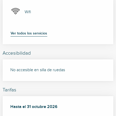
Wifi
Ver todos los servicios
Accesibilidad
No accesible en silla de ruedas
Tarifas
Desde
Hasta el
1 enero 2026
31 octubre 2026
hasta
31 octubre 2026