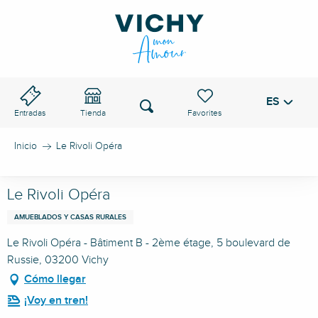
Aller
au
PASO DE VICHY
contenu
principal
ES
Voir les favoris
Buscar
Entradas
Tienda
Inicio
Le Rivoli Opéra
Le Rivoli Opéra
AMUEBLADOS Y CASAS RURALES
Le Rivoli Opéra - Bâtiment B - 2ème étage, 5 boulevard de
Russie, 03200 Vichy
Cómo llegar
¡Voy en tren!