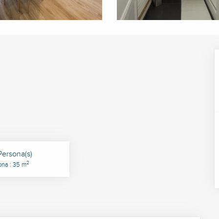
Persona(s)
2
ona : 35 m