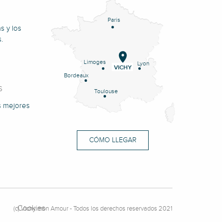
Paris
s y los
.
Limoges
Lyon
VICHY
Bordeaux
S
Toulouse
s mejores
CÓMO LLEGAR
Cookies
(c) Vichy mon Amour - Todos los derechos reservados 2021