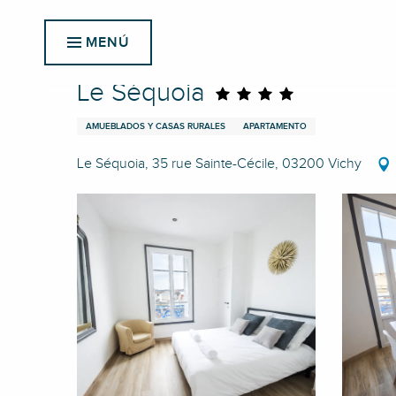
Aller
Inicio
Le Séquoia
au
MENÚ
contenu
principal
Le Séquoia
AMUEBLADOS Y CASAS RURALES
APARTAMENTO
Le Séquoia, 35 rue Sainte-Cécile, 03200 Vichy