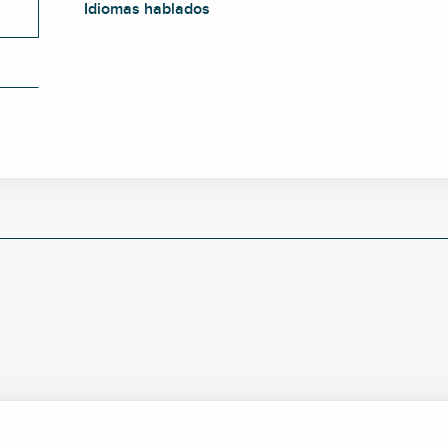
Idiomas hablados
Idiomas hablados