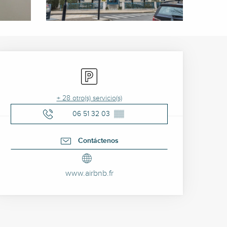
Horarios y datos de cont
Aparcamiento
+ 28 otro(s) servicio(s)
06 51 32 03
▒▒
Contáctenos
www.airbnb.fr