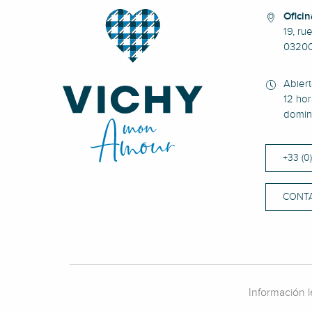
Oficin
19, ru
0320
Abier
12 hor
domin
+33 (0
CONT
Información l