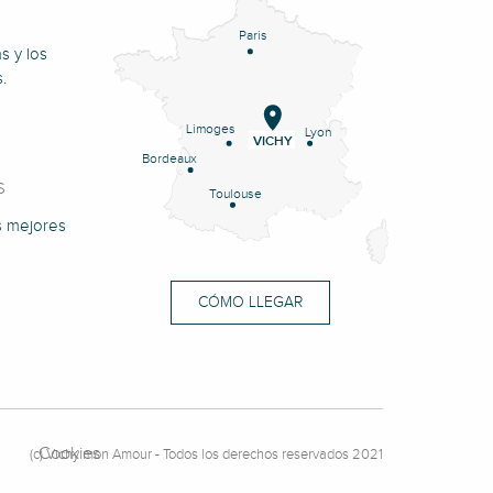
Paris
s y los
.
Limoges
Lyon
VICHY
Bordeaux
S
Toulouse
s mejores
CÓMO LLEGAR
Cookies
(c) Vichy mon Amour - Todos los derechos reservados 2021