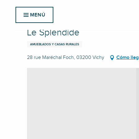
Aller
Inicio
Le Splendide
au
MENÚ
contenu
principal
Le Splendide
AMUEBLADOS Y CASAS RURALES
28 rue Maréchal Foch, 03200 Vichy
Cómo lleg