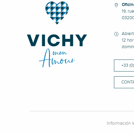
Oficin
19, ru
0320
Abier
12 hor
domin
+33 (0
CONT
Información l