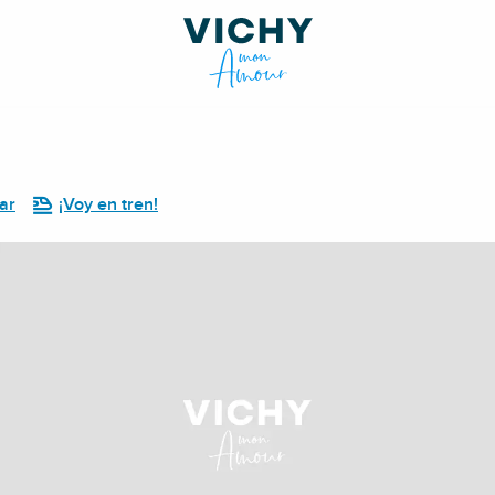
ar
¡Voy en tren!