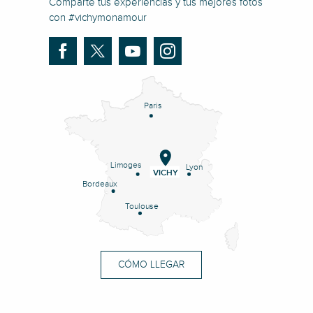
Comparte tus experiencias y tus mejores fotos
con #vichymonamour
Paris
Limoges
Lyon
VICHY
Bordeaux
Toulouse
CÓMO LLEGAR