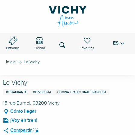
Aller
au
PASO DE VICHY
contenu
principal
ES
Voir les favoris
Buscar
Entradas
Tienda
Inicio
Le Vichy
Le Vichy
RESTAURANTE
CERVECERÍA
COCINA TRADICIONAL FRANCESA
15 rue Burnol, 03200 Vichy
Cómo llegar
¡Voy en tren!
Ajouter aux favoris
Compartir