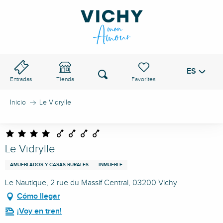
Aller
au
PASO DE VICHY
contenu
principal
ES
Voir les favoris
Buscar
Entradas
Tienda
Inicio
Le Vidrylle
Le Vidrylle
AMUEBLADOS Y CASAS RURALES
INMUEBLE
Le Nautique, 2 rue du Massif Central, 03200 Vichy
Cómo llegar
¡Voy en tren!