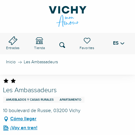
Aller
au
PASO DE VICHY
contenu
principal
ES
Voir les favoris
Buscar
Entradas
Tienda
Inicio
Les Ambassadeurs
Les Ambassadeurs
AMUEBLADOS Y CASAS RURALES
APARTAMENTO
10 boulevard de Russie, 03200 Vichy
Cómo llegar
¡Voy en tren!