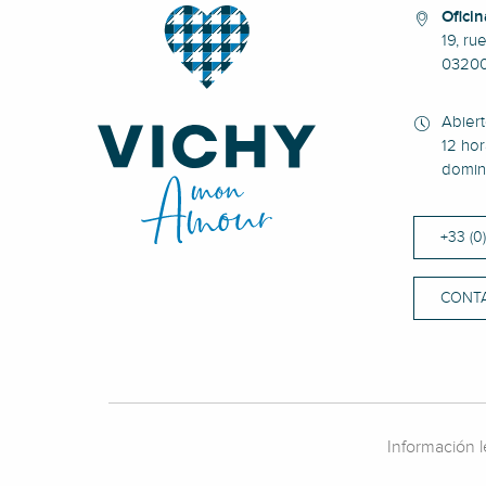
Oficin
19, ru
0320
Abier
12 hor
domin
+33 (0
CONT
Información l