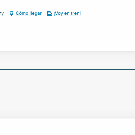
hy
Cómo llegar
¡Voy en tren!