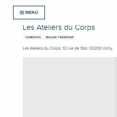
Aller
Inicio
Les Ateliers du Corps
au
MENÚ
contenu
principal
Les Ateliers du Corps
COMERCIOS
BELLEZA Y BIENESTAR
Les Ateliers du Corps, 12 rue de l'Est, 03200 Vichy