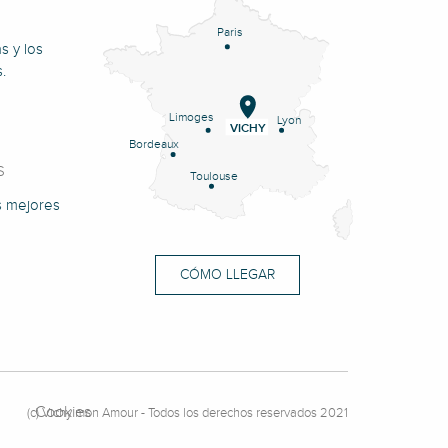
Paris
s y los
.
Limoges
Lyon
VICHY
Bordeaux
S
Toulouse
s mejores
CÓMO LLEGAR
Cookies
(c) Vichy mon Amour - Todos los derechos reservados 2021