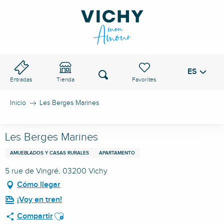
Aller
au
PASO DE VICHY
contenu
principal
ES
Voir les favoris
Buscar
Entradas
Tienda
Inicio
Les Berges Marines
Les Berges Marines
AMUEBLADOS Y CASAS RURALES
APARTAMENTO
5 rue de Vingré, 03200 Vichy
Cómo llegar
¡Voy en tren!
Ajouter aux favoris
Compartir