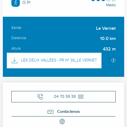
3h
Medio
Salida
Le Vernet
Información práctica
Distancia
10.0 km
Altura
432 m
Documentación
Los ar
LES DEUX VALLÉES - PR N° 36_LE VERNET
Horarios y datos de contacto
04 70 59 38
▒▒
Contáctenos