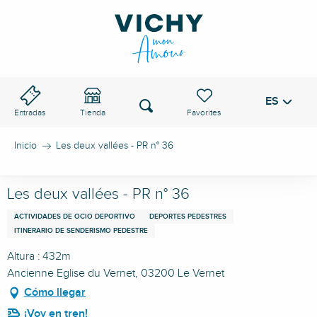
Aller
au
PASO DE VICHY
contenu
principal
ES
Voir les favoris
Buscar
Entradas
Tienda
Inicio
Les deux vallées - PR n° 36
Les deux vallées - PR n° 36
ACTIVIDADES DE OCIO DEPORTIVO
DEPORTES PEDESTRES
ITINERARIO DE SENDERISMO PEDESTRE
Altura : 432m
Ancienne Eglise du Vernet, 03200 Le Vernet
Cómo llegar
¡Voy en tren!