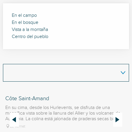
En el campo
En el bosque
Vista a la montaña
Centro del pueblo
Côte Saint-Amand
Ba
pl
En su cima, desde los Hurlevents, se disfruta de una
magnífica vista sobre la llanura del Allier y los volcanes de
Se
Auvernia. La colina está jalonada de praderas secas bien...
en
Le Vernet
Ac