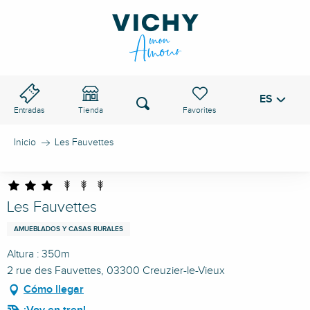
Aller
au
PASO DE VICHY
contenu
principal
ES
Voir les favoris
Buscar
Entradas
Tienda
Inicio
Les Fauvettes
Les Fauvettes
AMUEBLADOS Y CASAS RURALES
Altura : 350m
2 rue des Fauvettes, 03300 Creuzier-le-Vieux
Cómo llegar