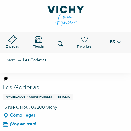
Aller
au
PASO DE VICHY
contenu
principal
ES
Voir les favoris
Buscar
Entradas
Tienda
Inicio
Les Godetias
Les Godetias
AMUEBLADOS Y CASAS RURALES
ESTUDIO
15 rue Callou, 03200 Vichy
Cómo llegar
¡Voy en tren!