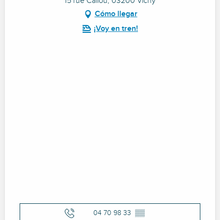
15 rue Callou, 03200 Vichy
Cómo llegar
¡Voy en tren!
04 70 98 33
▒▒