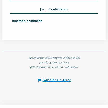
Contáctenos
Idiomas hablados
Idiomas hablados
Actualizado el 05 febrero 2026 a 15:35
por Vichy Destinations
(Identificador de la oferta :
5269360
)
Señalar un error