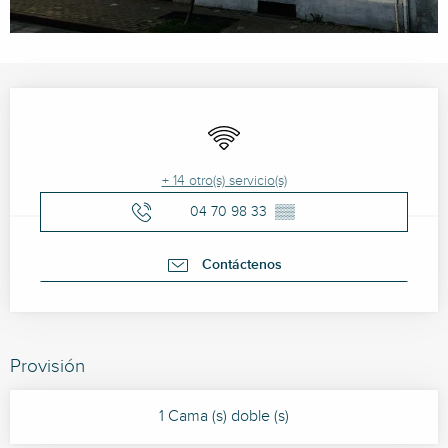
Horarios y datos de contacto
Wifi
+ 14 otro(s) servicio(s)
04 70 98 33
▒▒
Contáctenos
Provisión
1 Cama (s) doble (s)