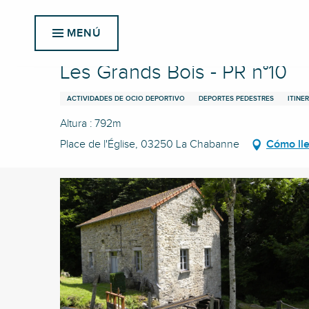
Aller
Inicio
Les Grands Bois - PR n°10
au
MENÚ
contenu
principal
Les Grands Bois - PR n°10
ACTIVIDADES DE OCIO DEPORTIVO
DEPORTES PEDESTRES
ITINE
Altura : 792m
Place de l'Église, 03250 La Chabanne
Cómo ll