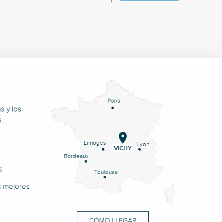
Paris
s y los
.
Limoges
Lyon
VICHY
Bordeaux
S
Toulouse
s mejores
CÓMO LLEGAR