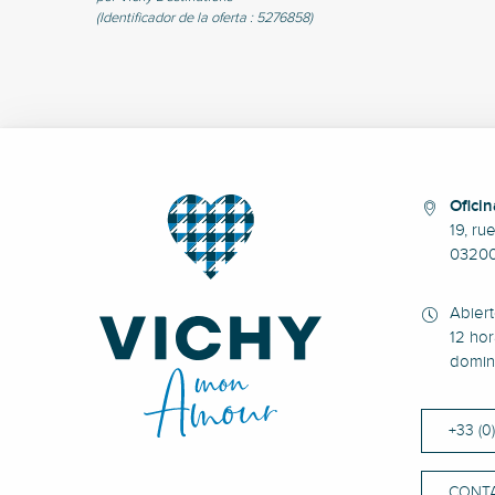
(Identificador de la oferta :
5276858
)
Oficin
19, ru
0320
Abier
12 hor
domin
+33 (0
CONT