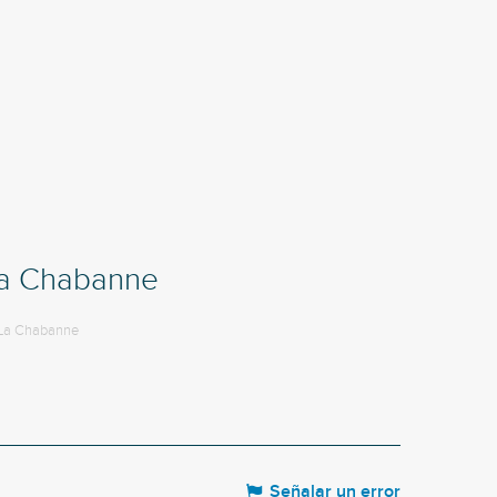
a Chabanne
La Chabanne
Señalar un error